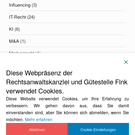
Influencing
(3)
IT-Recht
(24)
KI
(6)
M&A
(1)
Markenrecht
(1)
Diese Webpräsenz der
EMAIL
Rechtsanwaltskanzlei und Gütestelle Fink
mail(at)finklaw.de
verwendet Cookies.
Diese Website verwendet Cookies, um Ihre Erfahrung zu
verbessern. Wir gehen davon aus, dass Sie damit
einverstanden sind, aber Sie können sich abmelden, wenn Sie
möchten.
Mehr erfahren
FINK
Finks
Ablehnen
Cookie-Einstellungen
NEWS
Links