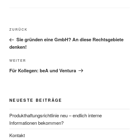
Beitragsnavigation
Vorheriger
ZURÜCK
Beitrag
Sie gründen eine GmbH? An diese Rechtsgebiete
denken!
Nächster
WEITER
Beitrag
Für Kollegen: beA und Ventura
NEUESTE BEITRÄGE
Produkthaftungsrichtlinie neu – endlich interne
Informationen bekommen?
Kontakt