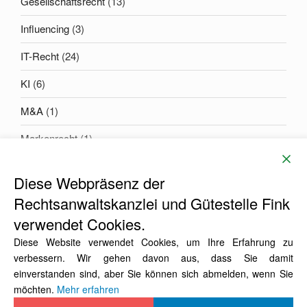
Gesellschaftsrecht
(13)
Influencing
(3)
IT-Recht
(24)
KI
(6)
M&A
(1)
Markenrecht
(1)
Diese Webpräsenz der
EMAIL
Rechtsanwaltskanzlei und Gütestelle Fink
mail(at)finklaw.de
verwendet Cookies.
Diese Website verwendet Cookies, um Ihre Erfahrung zu
verbessern. Wir gehen davon aus, dass Sie damit
einverstanden sind, aber Sie können sich abmelden, wenn Sie
möchten.
Mehr erfahren
FINK
Finks