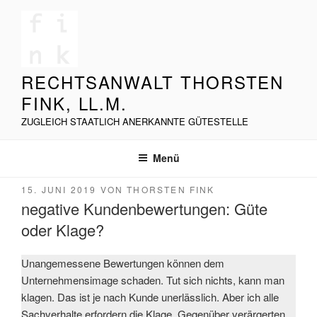
Zum
Inhalt
springen
RECHTSANWALT THORSTEN
FINK, LL.M.
ZUGLEICH STAATLICH ANERKANNTE GÜTESTELLE
Menü
VERÖFFENTLICHT
15. JUNI 2019
VON
THORSTEN FINK
AM
negative Kundenbewertungen: Güte
oder Klage?
Unangemessene Bewertungen können dem
Unternehmensimage schaden. Tut sich nichts, kann man
klagen. Das ist je nach Kunde unerlässlich. Aber ich alle
Sachverhalte erfordern die Klage. Gegenüber verärgerten