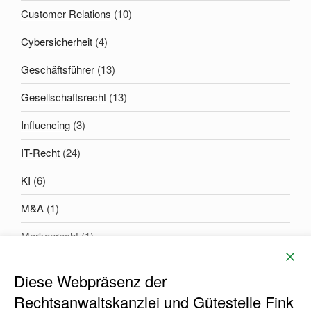
Customer Relations
(10)
Cybersicherheit
(4)
Geschäftsführer
(13)
Gesellschaftsrecht
(13)
Influencing
(3)
IT-Recht
(24)
KI
(6)
M&A
(1)
Markenrecht
(1)
Diese Webpräsenz der
EMAIL
Rechtsanwaltskanzlei und Gütestelle Fink