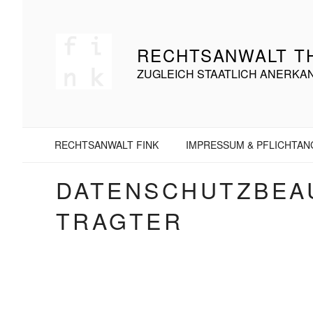
Zum
Inhalt
springen
RECHTSANWALT TH
ZUGLEICH STAATLICH ANERKA
RECHTSANWALT FINK
IMPRESSUM & PFLICHTA
DATENSCHUTZBEA
TRAGTER