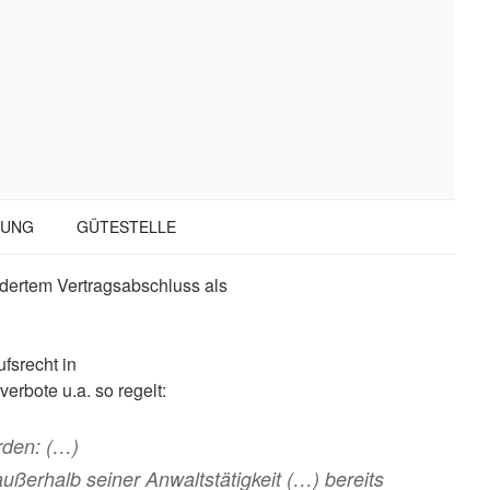
TUNG
GÜTESTELLE
dertem Vertragsabschluss als
fsrecht in
erbote u.a. so regelt:
erden: (…)
ußerhalb seiner Anwaltstätigkeit (…) bereits